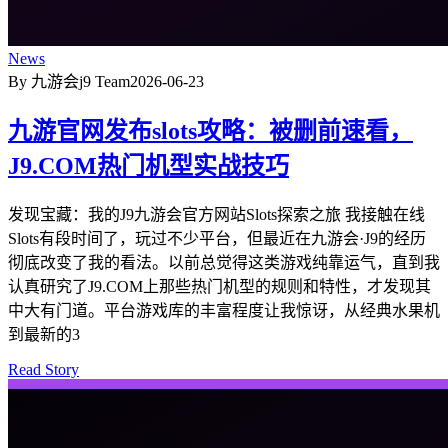
News
By 九游会j9 Team
2026-06-23
九游官网发布slots攻略：被删前速看，
J9.COM热门机型实战技巧
发现宝藏：我的J9九游会官方网站Slots探索之旅 我接触在线
Slots有段时间了，玩过不少平台，但最近在九游会·J9的经历
彻底改变了我的看法。以前总觉得这类游戏纯靠运气，直到我
认真研究了J9.COM上那些热门机型的规则和特性，才发现其
中大有门道。平台游戏库的丰富程度让我惊讶，从经典水果机
到最新的3
Read Story