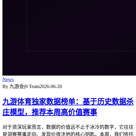
News
By 九游会j9 Team
2026-06-20
九游体育独家数据榜单：基于历史数据杀
庄模型，推荐本周高价值赛事
对于资深玩家而言，数据的价值远不止于冰冷的数字，它往往
是洞察赛事走向、发现价值洼地的核心钥匙。本周，我们依托