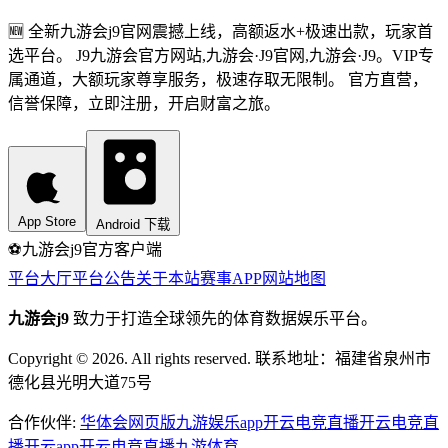
🆕 全新九游会j9官网震撼上线，高额返水+极速出款，玩家首
选平台。 J9九游会官方网站,九游会·J9官网,九游会·J9。VIP专
属通道，大额玩家尊享服务，极速存取无限制。 官方直营，
信誉保障，立即注册，开启财富之旅。
App Store
Android 下载
⚽️
九游会j9
官方客户端
平台大厅
平台公告
关于本站
赛事APP
网站地图
九游会j9
致力于打造全球领先的体育数据娱乐平台。
Copyright © 2026. All rights reserved. 联系地址：福建省泉州市
德化县光明大道75号
合作伙伴:
华体会网页版
九游娱乐app
开云电竞直播
开云电竞直
播
开云app
开云电竞直播
九游体育