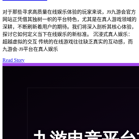
对于那些寻求高质量在线娱乐体验的玩家来说，J9九游会官方
网站正凭借其独树一帜的平台特色，尤其是在真人游戏领域的
深耕，不断刷新着用户的期待。我们将深入剖析其核心体验，
探讨它如何定义当下在线娱乐的新标准。 沉浸式真人娱乐：
超越虚拟的交互 传统的在线游戏往往缺乏真实的互动感，而
九游会·J9平台在真人娱乐
Read Story